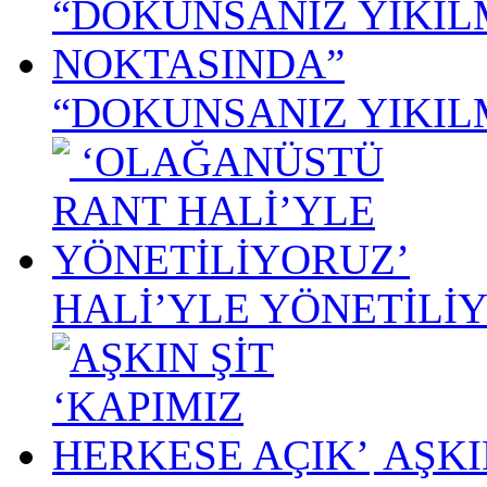
“DOKUNSANIZ YIKIL
HALİ’YLE YÖNETİLİ
AŞKI