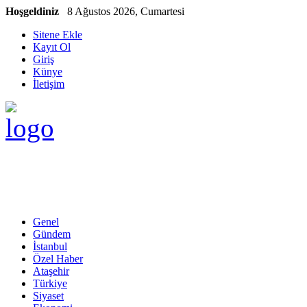
Hoşgeldiniz
8 Ağustos 2026, Cumartesi
Sitene Ekle
Kayıt Ol
Giriş
Künye
İletişim
Genel
Gündem
İstanbul
Özel Haber
Ataşehir
Türkiye
Siyaset