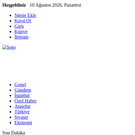
Hoşgeldiniz
10 Ağustos 2026, Pazartesi
Sitene Ekle
Kayıt Ol
Giriş
Künye
İletişim
Genel
Gündem
İstanbul
Özel Haber
Ataşehir
Türkiye
Siyaset
Ekonomi
Son Dakika