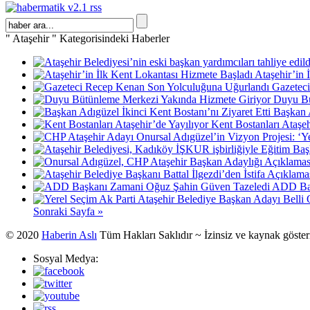
" Ataşehir " Kategorisindeki Haberler
Ataşehir’in 
Gazetec
Duyu Bü
Başkan A
Kent Bostanları Ataşeh
ADD Baş
Sonraki Sayfa »
© 2020
Haberin Aslı
Tüm Hakları Saklıdır ~ İzinsiz ve kaynak göste
Sosyal Medya: