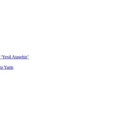
‘Yeşil Ataşehir’
ı Yaptı