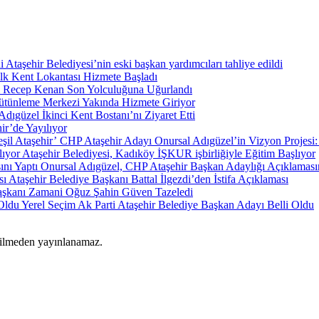
Ataşehir Belediyesi’nin eski başkan yardımcıları tahliye edildi
İlk Kent Lokantası Hizmete Başladı
i Recep Kenan Son Yolculuğuna Uğurlandı
tünleme Merkezi Yakında Hizmete Giriyor
dıgüzel İkinci Kent Bostanı’nı Ziyaret Etti
ir’de Yayılıyor
CHP Ataşehir Adayı Onursal Adıgüzel’in Vizyon Projesi: 
Ataşehir Belediyesi, Kadıköy İŞKUR işbirliğiyle Eğitim Başlıyor
Onursal Adıgüzel, CHP Ataşehir Başkan Adaylığı Açıklamasın
Ataşehir Belediye Başkanı Battal İlgezdi’den İstifa Açıklaması
kanı Zamani Oğuz Şahin Güven Tazeledi
Yerel Seçim Ak Parti Ataşehir Belediye Başkan Adayı Belli Oldu
rilmeden yayınlanamaz.