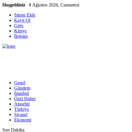
Hoşgeldiniz
8 Ağustos 2026, Cumartesi
Sitene Ekle
Kayıt Ol
Giriş
Künye
İletişim
Genel
Gündem
İstanbul
Özel Haber
Ataşehir
Türkiye
Siyaset
Ekonomi
Son Dakika