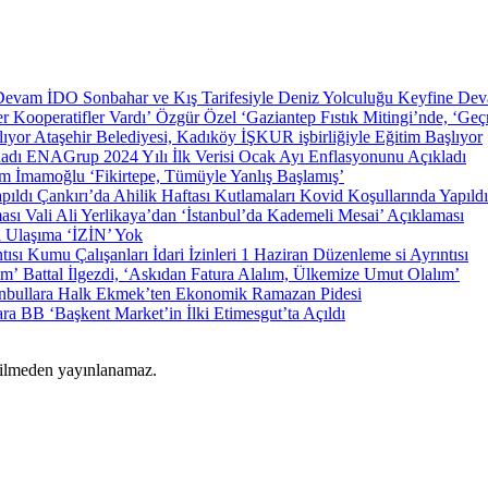
İDO Sonbahar ve Kış Tarifesiyle Deniz Yolculuğu Keyfine De
Özgür Özel ‘Gaziantep Fıstık Mitingi’nde, ‘Geçm
Ataşehir Belediyesi, Kadıköy İŞKUR işbirliğiyle Eğitim Başlıyor
ENAGrup 2024 Yılı İlk Verisi Ocak Ayı Enflasyonunu Açıkladı
m İmamoğlu ‘Fikirtepe, Tümüyle Yanlış Başlamış’
Çankırı’da Ahilik Haftası Kutlamaları Kovid Koşullarında Yapıldı
Vali Ali Yerlikaya’dan ‘İstanbul’da Kademeli Mesai’ Açıklaması
i Ulaşıma ‘İZİN’ Yok
Kumu Çalışanları İdari İzinleri 1 Haziran Düzenleme si Ayrıntısı
Battal İlgezdi, ‘Askıdan Fatura Alalım, Ülkemize Umut Olalım’
anbullara Halk Ekmek’ten Ekonomik Ramazan Pidesi
ra BB ‘Başkent Market’in İlki Etimesgut’ta Açıldı
rilmeden yayınlanamaz.