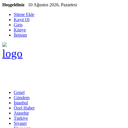
Hoşgeldiniz
10 Ağustos 2026, Pazartesi
Sitene Ekle
Kayıt Ol
Giriş
Künye
İletişim
Genel
Gündem
İstanbul
Özel Haber
Ataşehir
Türkiye
Siyaset