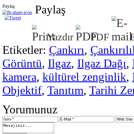
Paylaş
Paylaş
Yazdır
PDF
Etiketler:
Çankırı
,
Çankırılı
Görüntü
,
Ilgaz
,
Ilgaz Dağı
,
kamera
,
kültürel zenginlik
,
Objektif
,
Tanıtım
,
Tarihi Ze
Yorumunuz