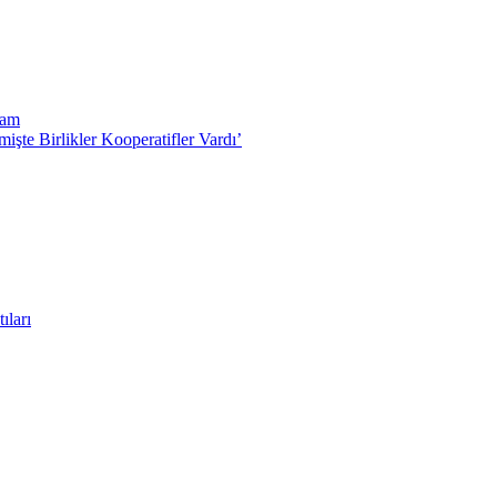
vam
işte Birlikler Kooperatifler Vardı’
ıları