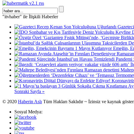
"itvhaber" ile İlişkili Haberler
Gazetec
Emeğin, E
Ramazan 
Pandemi 
İ
Maltep
Koronavirüs
Sonraki Sayfa »
© 2020
Haberin Aslı
Tüm Hakları Saklıdır ~ İzinsiz ve kaynak göste
Sosyal Medya: