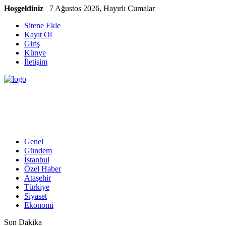
Hoşgeldiniz
7 Ağustos 2026, Hayırlı Cumalar
Sitene Ekle
Kayıt Ol
Giriş
Künye
İletişim
Genel
Gündem
İstanbul
Özel Haber
Ataşehir
Türkiye
Siyaset
Ekonomi
Son Dakika