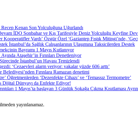
i Recep Kenan Son Yolculuğuna Uğurlandı
İDO Sonbahar ve Kış Tarifesiyle Deniz Yolculuğu Keyfine De
Özgür Özel ‘Gaziantep Fıstık Mitingi’nde, ‘Geçm
İstanbul’da Sağlık Çalışanlarının Ulaşımına Taksicilerden Destek
mekçinin Bayramı 1 Mayıs Kutlanıyor
Ayında Ataşehir’in Fırınları Denetleniyor
Sürecinde İstanbul’un Havası Temizlendi
lgezdi: ‘Cezaevleri alarm veriyor: vakalar yüzde 606 arttı’
e Belediyesi’nden Fırınlara Ramazan denetimi
Öğretmenlerden ‘Dezenfekte Cihazı’ ve ‘Temassız Termometre’
 Dijital Dünyayı da Enfekte Ediyor!
1 Mayıs’ta başlayan 3 Günlük Sokağa Çıkma Kısıtlaması Ayrınt
rilmeden yayınlanamaz.