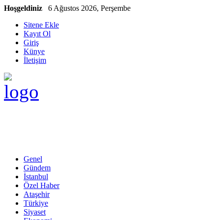
Hoşgeldiniz
6 Ağustos 2026, Perşembe
Sitene Ekle
Kayıt Ol
Giriş
Künye
İletişim
Genel
Gündem
İstanbul
Özel Haber
Ataşehir
Türkiye
Siyaset