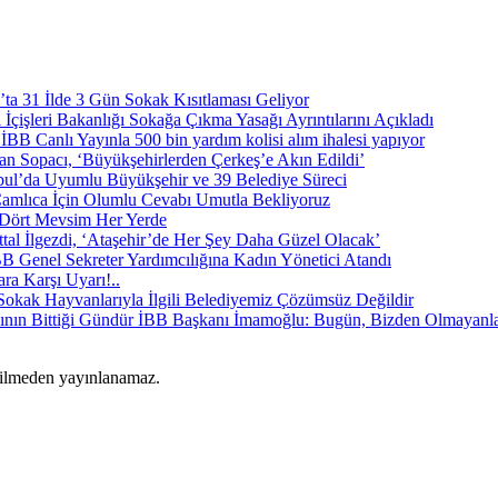
’ta 31 İlde 3 Gün Sokak Kısıtlaması Geliyor
İçişleri Bakanlığı Sokağa Çıkma Yasağı Ayrıntılarını Açıkladı
İBB Canlı Yayınla 500 bin yardım kolisi alım ihalesi yapıyor
an Sopacı, ‘Büyükşehirlerden Çerkeş’e Akın Edildi’
bul’da Uyumlu Büyükşehir ve 39 Belediye Süreci
amlıca İçin Olumlu Cevabı Umutla Bekliyoruz
t Dört Mevsim Her Yerde
ttal İlgezdi, ‘Ataşehir’de Her Şey Daha Güzel Olacak’
B Genel Sekreter Yardımcılığına Kadın Yönetici Atandı
ra Karşı Uyarı!..
Sokak Hayvanlarıyla İlgili Belediyemiz Çözümsüz Değildir
İBB Başkanı İmamoğlu: Bugün, Bizden Olmayanlar
rilmeden yayınlanamaz.