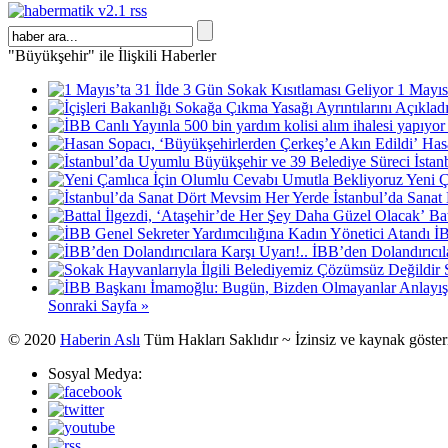
"Büyükşehir" ile İlişkili Haberler
1 Mayıs
Has
İstan
Yeni Ç
İstanbul’da Sana
Ba
İB
İBB’den Dolandırıcıla
Sonraki Sayfa »
© 2020
Haberin Aslı
Tüm Hakları Saklıdır ~ İzinsiz ve kaynak göste
Sosyal Medya: