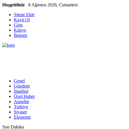
Hoşgeldiniz
8 Ağustos 2026, Cumartesi
Sitene Ekle
Kayıt Ol
Giriş
Künye
İletişim
Genel
Gündem
İstanbul
Özel Haber
Ataşehir
Türkiye
Siyaset
Ekonomi
Son Dakika