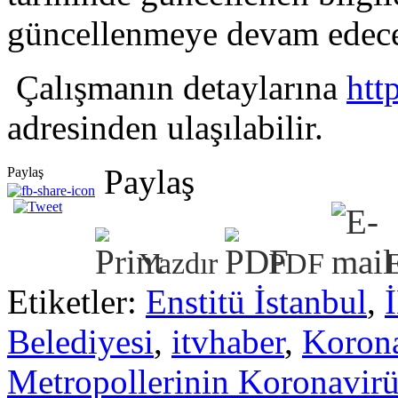
güncellenmeye devam edec
Çalışmanın detaylarına
htt
adresinden ulaşılabilir.
Paylaş
Paylaş
Yazdır
PDF
Etiketler:
Enstitü İstanbul
,
Belediyesi
,
itvhaber
,
Korona
Metropollerinin Koronavirü