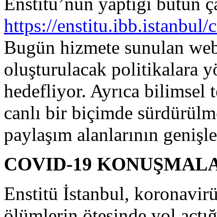
Enstitü’nün yaptığı bütün ç
https://enstitu.ibb.istanbul
Bugün hizmete sunulan web s
oluşturulacak politikalara y
hedefliyor. Ayrıca bilimsel
canlı bir biçimde sürdürül
paylaşım alanlarının genişl
COVID-19 KONUŞMALA
Enstitü İstanbul, koronavirü
ölümlerin ötesinde yol açtı