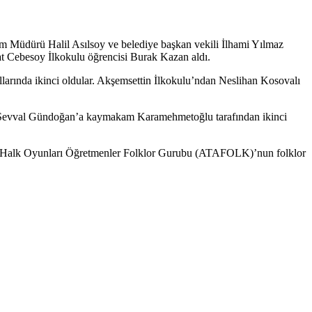
m Müdürü Halil Asılsoy ve belediye başkan vekili İlhami Yılmaz
uat Cebesoy İlkokulu öğrencisi Burak Kazan aldı.
rında ikinci oldular. Akşemsettin İlkokulu’ndan Neslihan Kosovalı
an Şevval Gündoğan’a kaymakam Karamehmetoğlu tarafından ikinci
ezi Halk Oyunları Öğretmenler Folklor Gurubu (ATAFOLK)’nun folklor