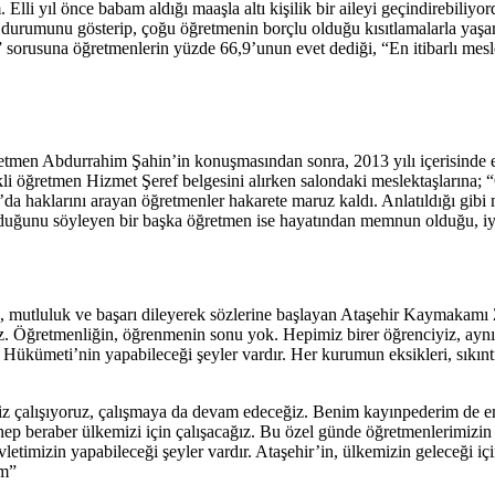
lli yıl önce babam aldığı maaşla altı kişilik bir aileyi geçindirebiliyo
k durumunu gösterip, çoğu öğretmenin borçlu olduğu kısıtlamalarla yaşam
orusuna öğretmenlerin yüzde 66,9’unun evet dediği, “En itibarlı mesle
tmen Abdurrahim Şahin’in konuşmasından sonra, 2013 yılı içerisinde em
öğretmen Hizmet Şeref belgesini alırken salondaki meslektaşlarına; “Ö
a’da haklarını arayan öğretmenler hakarete maruz kaldı. Anlatıldığı gibi m
uğunu söyleyen bir başka öğretmen ise hayatından memnun olduğu, iyi bi
k, mutluluk ve başarı dileyerek sözlerine başlayan Ataşehir Kaymakamı
. Öğretmenliğin, öğrenmenin sonu yok. Hepimiz birer öğrenciyiz, aynı 
Hükümeti’nin yapabileceği şeyler vardır. Her kurumun eksikleri, sıkıntıl
 çalışıyoruz, çalışmaya da devam edeceğiz. Benim kayınpederim de eme
er hep beraber ülkemizi için çalışacağız. Bu özel günde öğretmenlerimiz
devletimizin yapabileceği şeyler vardır. Ataşehir’in, ülkemizin geleceği
ım”