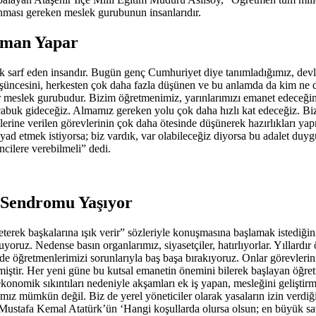
anması gereken meslek gurubunun insanlarıdır.
rman Yapar
ek sarf eden insandır. Bugün genç Cumhuriyet diye tanımladığımız, dev
şüncesini, herkesten çok daha fazla düşünen ve bu anlamda da kim ne d
bir meslek gurubudur. Bizim öğretmenimiz, yarınlarımızı emanet edeceğim
a çabuk gideceğiz. Almamız gereken yolu çok daha hızlı kat edeceğiz.
erine verilen görevlerinin çok daha ötesinde düşünerek hazırlıkları yapm
d etmek istiyorsa; biz vardık, var olabileceğiz diyorsa bu adalet duygu
ncilere verebilmeli” dedi.
 Sendromu Yaşıyor
erek başkalarına ışık verir” sözleriyle konuşmasına başlamak istediğin
ruz. Nedense basın organlarımız, siyasetçiler, hatırlıyorlar. Yıllardır
de öğretmenlerimizi sorunlarıyla baş başa bırakıyoruz. Onlar görevlerin
iştir. Her yeni güne bu kutsal emanetin önemini bilerek başlayan öğre
ekonomik sıkıntıları nedeniyle akşamları ek iş yapan, mesleğini gelişti
mamız mümkün değil. Biz de yerel yöneticiler olarak yasaların izin verd
 Mustafa Kemal Atatürk’ün ‘Hangi koşullarda olursa olsun; en büyük sava