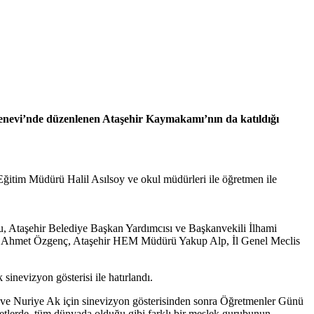
evi’nde düzenlenen Ataşehir Kaymakamı’nın da katıldığı
ğitim Müdürü Halil Asılsoy ve okul müdürleri ile öğretmen ile
Ataşehir Belediye Başkan Yardımcısı ve Başkanvekili İlhami
i Er, Ahmet Özgenç, Ataşehir HEM Müdürü Yakup Alp, İl Genel Meclis
inevizyon gösterisi ile hatırlandı.
an ve Nuriye Ak için sinevizyon gösterisinden sonra Öğretmenler Günü
etlerde, tüm dünyada olduğu gibi farklı bir meslek gurubunun