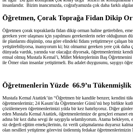
insanlarıdır. Bizim inancımızda, coğrafyamızda çok daha farklı algıl
Öğretmen, Çorak Toprağa Fidan Dikip O
Öğretmen çorak topraklarda fidan dikip orman haline getirebilen, em
gereken yere ulaşması için yapılması gerekenlerin neler olduğunun dü
ile planlarını düşünüp, ona göre elindeki fidanı yetiştirmeye çalışan 
yetiştirebiliyorsa, inanıyorum ki; biz olmamız gereken yere çok dah
dünyada vardık, yarında var olacağız diyorsak, öğretmenlerimiz kendil
emsal olmuş Mustafa Kemal’i, Millet Mekteplerinin Baş Öğretmenini ya
ile Ömer olan insanlar yetiştirmeli. Bu adalet duygusunu, saygıyı öğre
Öğretmenlerin Yüzde 66.9’u Tükenmişlik
Mustafa Kemal Atatürk’ün “Öğretmen bir kandile benzer, kendini tüket
öğretmenlerimiz; 24 Kasım’da Öğretmenler Günü’nü hep birlikte kutluyo
çözülemeyen öğretmenlerimizi yılda bir kez hatırlıyoruz. Diğer günler
eden Mustafa Kemal Atatürk, öğretmenlerimize de gençleri emanet etm
adına bir kez daha sevgi ile saygıyla selamlıyorum. Atama bekleyen, 
siz değerli eğitim emekçilerinin, öz verili çalışmalarına duyarsız kal
olan nesilleri yetiştirme görevini üstlenmiş fedakar öğretmenlerimizin