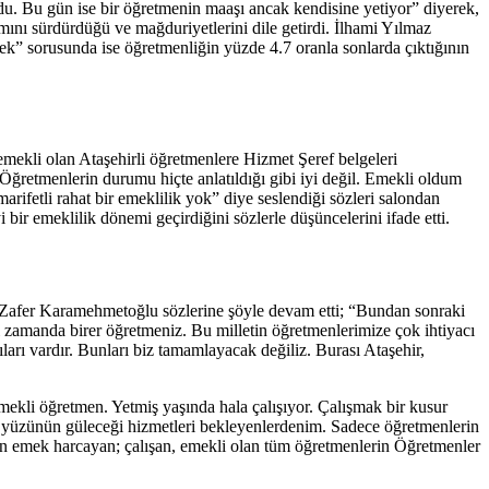
rdu. Bu gün ise bir öğretmenin maaşı ancak kendisine yetiyor” diyerek,
ını sürdürdüğü ve mağduriyetlerini dile getirdi. İlhami Yılmaz
k” sorusunda ise öğretmenliğin yüzde 4.7 oranla sonlarda çıktığının
ekli olan Ataşehirli öğretmenlere Hizmet Şeref belgeleri
ğretmenlerin durumu hiçte anlatıldığı gibi iyi değil. Emekli oldum
arifetli rahat bir emeklilik yok” diye seslendiği sözleri salondan
r emeklilik dönemi geçirdiğini sözlerle düşüncelerini ifade etti.
 Zafer Karamehmetoğlu sözlerine şöyle devam etti; “Bundan sonraki
zamanda birer öğretmeniz. Bu milletin öğretmenlerimize çok ihtiyacı
arı vardır. Bunları biz tamamlayacak değiliz. Burası Ataşehir,
kli öğretmen. Yetmiş yaşında hala çalışıyor. Çalışmak bir kusur
in yüzünün güleceği hizmetleri bekleyenlerdenim. Sadece öğretmenlerin
 için emek harcayan; çalışan, emekli olan tüm öğretmenlerin Öğretmenler