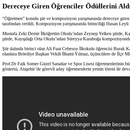
Dereceye Giren Öğrenciler Ödüllerini Ald
“Öğretmen” konulu şiir ve kompozisyon yarışmasında dereceye giren 
tarafından verildi. Kompozisyon yarışmasında birinciliği Hasan Leyli
Mustafa Zeki Demir İlköğretim Okulu’ndan Zeynep Yelken şiirde, Ka
şiirde, Kayışdağı Orta Okulu’ndan Süreyya Karaboğa kompozisyonda
Şiir dalında birinci olan Ali Fuat Cebesoy İlkokulu öğrencisi Bur
olanlara Belediye Başkan Vekili İlhami Yılmaz, üçüncülere de İlçe Mil
Prof.Dr Faik Somer Güzel Sanatlar ve Spor Lisesi öğretmenlerinin 
gösterisi, Ataşehir’de görevli aday öğretmenlerin yemin töreni ile dev