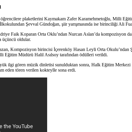
ı
öğrencilere plaketlerini Kaymakam Zafer Karamehmetoğlu, Milli Eğiti
 İlkokulundan Şevval Gündoğan, şiir yarışmasında ise birinciliği Ali F
driye Faik Koparan Orta Oklu’ndan Nurcan Aslan’da kompozisyon dalla
 üçüncü oldular.
ak Kazan, Kompozisyon birincisi İçerenköy Hasan Leyli Orta Okulu’nd
li Eğitim Müdürü Halil Asılsoy tarafından ödülleri verildi.
büyük ilgi gören müzik dinletisi sunulduktan sonra, Halk Eğitim Merk
am eden tören verilen kokteylle sona erdi.