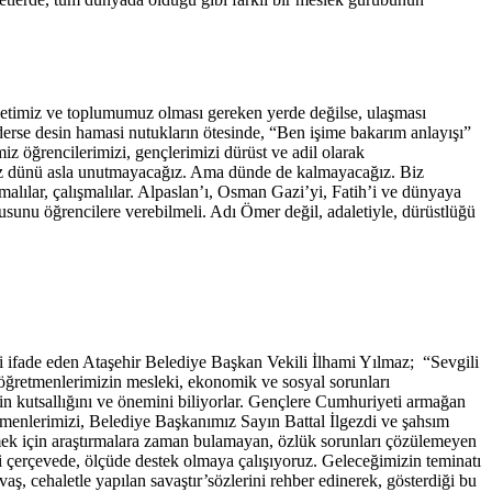
letimiz ve toplumumuz olması gereken yerde değilse, ulaşması
erse desin hamasi nutukların ötesinde, “Ben işime bakarım anlayışı”
iz öğrencilerimizi, gençlerimizi dürüst ve adil olarak
 Biz dünü asla unutmayacağız. Ama dünde de kalmayacağız. Biz
alılar, çalışmalılar. Alpaslan’ı, Osman Gazi’yi, Fatih’i ve dünyaya
sunu öğrencilere verebilmeli. Adı Ömer değil, adaletiyle, dürüstlüğü
i ifade eden Ataşehir Belediye Başkan Vekili İlhami Yılmaz; “Sevgili
 öğretmenlerimizin mesleki, ekonomik ve sosyal sorunları
in kutsallığını ve önemini biliyorlar. Gençlere Cumhuriyeti armağan
tmenlerimizi, Belediye Başkanımız Sayın Battal İlgezdi ve şahsım
rmek için araştırmalara zaman bulamayan, özlük sorunları çözülemeyen
iği çerçevede, ölçüde destek olmaya çalışıyoruz. Geleceğimizin teminatı
ş, cehaletle yapılan savaştır’sözlerini rehber edinerek, gösterdiği bu