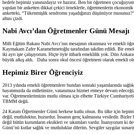
hedefe hepimiz yanınızdayız ve hazırız. Ben bir öğretmen çocuğuyum. E
yapılan bir anketten dikkat çekici örneklerle, öğretmenlerin ekonomi
anketteki, “Tükenmişlik sendromu yaşadığınızı düşünüyor musunuz?” s
altını çizdi.
Nabi Avcı’dan Öğretmenler Günü Mesajı
Milli Eğitim Bakanı Nabi Avcı’nın mesajının okunması ve emekli öğre
Kaymakam Zafer Karamehmetoğlu tarafından takdim edildi. Bir emekli 
iki ayrı işte çalışıyorum. Hiçte öyle itibarlı emeklilik yok. Dün Ankar
büyük alkış aldı. Daha sonra okul öncesi öğretmeni olarak emekli old
Hepimiz Birer Öğrenciyiz
2013 yılında emekli öğretmenlere bundan sonraki yaşamlarında sağlı
hayatımızda da milletimize, vatanımıza hizmet etmeye devam edeceğiz
var. Öğretmenlerimizin mutlu olması için elbette Türkiye Cumhuriyeti 
TBMM değil.
24 Kasım Öğretmenler Günü herkese kutlu olsun. Bu ülke için hepimiz
değil, mutluluktur, huzurdur. İnsanın genç kalmasına vesiledir. Bizl
değil bütün kurumların eksikleri ve sıkıntıları vardır. İnanıyorum ki 
Günü’nü kutlar sağlık ve mutluluklar dilerim. Sevgiler saygılar sunar