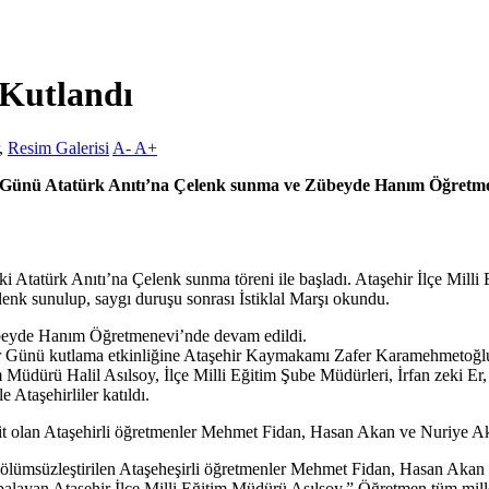
 Kutlandı
,
Resim Galerisi
A-
A+
 Günü Atatürk Anıtı’na Çelenk sunma ve Zübeyde Hanım Öğretmen
atürk Anıtı’na Çelenk sunma töreni ile başladı. Ataşehir İlçe Milli E
lenk sunulup, saygı duruşu sonrası İstiklal Marşı okundu.
beyde Hanım Öğretmenevi’nde devam edildi.
ünü kutlama etkinliğine Ataşehir Kaymakamı Zafer Karamehmetoğlu, 
im Müdürü Halil Asılsoy, İlçe Milli Eğitim Şube Müdürleri, İrfan zek
 Ataşehirliler katıldı.
it olan Ataşehirli öğretmenler Mehmet Fidan, Hasan Akan ve Nuriye Ak s
rek ölümsüzleştirilen Ataşeheşirli öğretmenler Mehmet Fidan, Hasan Ak
 balayan Ataşehir İlçe Milli Eğitim Müdürü Asılsoy,” Öğretmen tüm mill