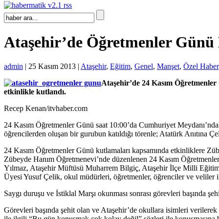
Ataşehir’de Öğretmenler Günü
admin
| 25 Kasım 2013 |
Ataşehir
,
Eğitim
,
Genel
,
Manşet
,
Özel Haber
Ataşehir’de 24 Kasım Öğretmenler
etkinlikle kutlandı.
Recep Kenan/itvhaber.com
24 Kasım Öğretmenler Günü saat 10:00’da Cumhuriyet Meydanı’ndaki At
öğrencilerden oluşan bir gurubun katıldığı törenle; Atatürk Anıtına Çe
24 Kasım Öğretmenler Günü kutlamaları kapsamında etkinliklere Zü
Zübeyde Hanım Öğretmenevi’nde düzenlenen 24 Kasım Öğretmenler G
Yılmaz, Ataşehir Müftüsü Muharrem Bilgiç, Ataşehir İlçe Milli Eğit
Üyesi Yusuf Çelik, okul müdürleri, öğretmenler, öğrenciler ve veliler ile
Saygı duruşu ve İstiklal Marşı okunması sonrası görevleri başında şeh
Görevleri başında şehit olan ve Ataşehir’de okullara isimleri verile
ile ilgili “Bu gün konuşmak çok kolay değil” sözleri ile konuşmasına