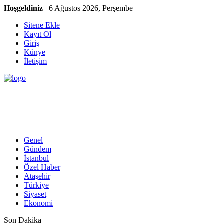
Hoşgeldiniz
6 Ağustos 2026, Perşembe
Sitene Ekle
Kayıt Ol
Giriş
Künye
İletişim
Genel
Gündem
İstanbul
Özel Haber
Ataşehir
Türkiye
Siyaset
Ekonomi
Son Dakika