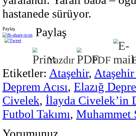
hastanede sürüyor.
Paylaş
Paylaş
Yazdır
PDF
Etiketler:
Ataşehir
,
Ataşehir
Deprem Acısı
,
Elazığ Depr
Civelek
,
İlayda Civelek’in
Futbol Takımı
,
Muhammet S
Yorumunuz