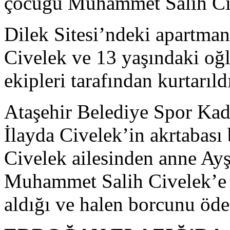
çocuğu Muhammet Salih Cive
Dilek Sitesi’ndeki apartma
Civelek ve 13 yaşındaki oğ
ekipleri tarafından kurtarıld
Ataşehir Belediye Spor Ka
İlayda Civelek’in akrtabası
Civelek ailesinden anne Ayş
Muhammet Salih Civelek’e m
aldığı ve halen borcunu öd