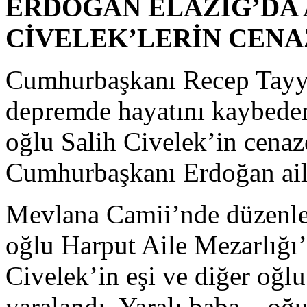
ERDOĞAN ELAZIĞ’DA
CİVELEK’LERİN CENA
Cumhurbaşkanı Recep Tayyi
depremde hayatını kaybeden
oğlu Salih Civelek’in cenaze
Cumhurbaşkanı Erdoğan aile
Mevlana Camii’nde düzenle
oğlu Harput Aile Mezarlığı’
Civelek’in eşi ve diğer oğlu
yaralandı. Yaralı baba – oğu