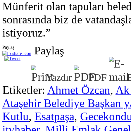
Münferit olan tapuları bele
sonrasında biz de vatandaşl
istiyoruz.”
Paylaş
Paylaş
Yazdır
PDF
Etiketler:
Ahmet Özcan
,
Ak 
Ataşehir Belediye Başkan y
Kutlu
,
Esatpaşa
,
Gecekond
itvhaber
,
Milli Emlak Gene