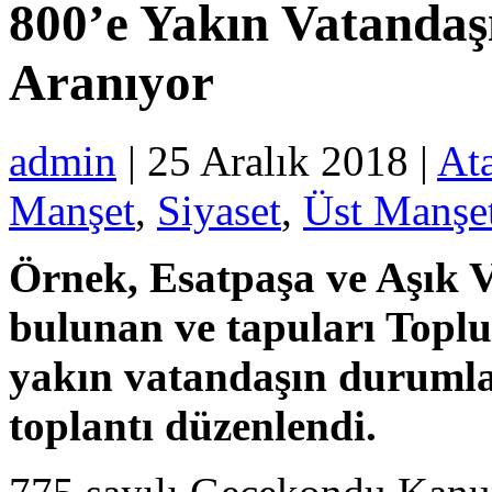
800’e Yakın Vatanda
Aranıyor
admin
| 25 Aralık 2018 |
Ata
Manşet
,
Siyaset
,
Üst Manşe
Örnek, Esatpaşa ve Aşık V
bulunan ve tapuları Toplu
yakın vatandaşın durumları
toplantı düzenlendi.