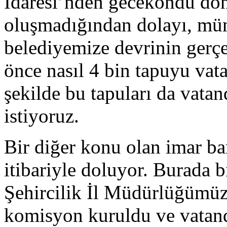
İdaresi’nden gecekondu dö
oluşmadığından dolayı, münf
belediyemize devrinin gerç
önce nasıl 4 bin tapuyu vat
şekilde bu tapuları da vatan
istiyoruz.
Bir diğer konu olan imar ba
itibariyle doluyor. Burada b
Şehircilik İl Müdürlüğümüz
komisyon kuruldu ve vatanda