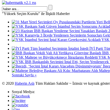
"Yüksek Seçim Kurulu" ile İlişkili Haberler
2
YSK İ
İYİ Parti Tüm
İBB 
YSK Ma
İlge
Maltep
Sonraki Sayfa »
© 2020
Haberin Aslı
Tüm Hakları Saklıdır ~ İzinsiz ve kaynak göste
Sosyal Medya: