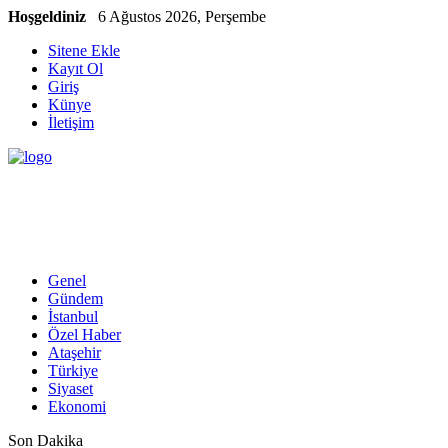
Hoşgeldiniz
6 Ağustos 2026, Perşembe
Sitene Ekle
Kayıt Ol
Giriş
Künye
İletişim
Genel
Gündem
İstanbul
Özel Haber
Ataşehir
Türkiye
Siyaset
Ekonomi
Son Dakika