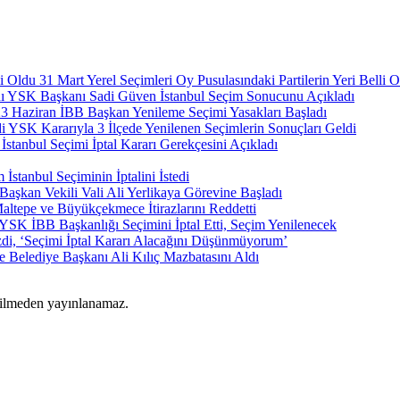
31 Mart Yerel Seçimleri Oy Pusulasındaki Partilerin Yeri Belli 
YSK Başkanı Sadi Güven İstanbul Seçim Sonucunu Açıkladı
3 Haziran İBB Başkan Yenileme Seçimi Yasakları Başladı
YSK Kararıyla 3 İlçede Yenilenen Seçimlerin Sonuçları Geldi
stanbul Seçimi İptal Kararı Gerekçesini Açıkladı
 İstanbul Seçiminin İptalini İstedi
Başkan Vekili Vali Ali Yerlikaya Görevine Başladı
ltepe ve Büyükçekmece İtirazlarını Reddetti
YSK İBB Başkanlığı Seçimini İptal Etti, Seçim Yenilenecek
zdi, ‘Seçimi İptal Kararı Alacağını Düşünmüyorum’
e Belediye Başkanı Ali Kılıç Mazbatasını Aldı
rilmeden yayınlanamaz.