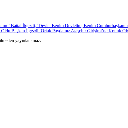
Battal İlgezdi, ‘Devlet Benim Devletim, Benim Cumhurbaşkanı
Başkan İlgezdi ‘Ortak Paydamız Ataşehir Girişimi’ne Konuk Ol
rilmeden yayınlanamaz.