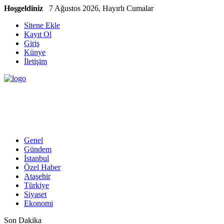
Hoşgeldiniz
7 Ağustos 2026, Hayırlı Cumalar
Sitene Ekle
Kayıt Ol
Giriş
Künye
İletişim
Genel
Gündem
İstanbul
Özel Haber
Ataşehir
Türkiye
Siyaset
Ekonomi
Son Dakika