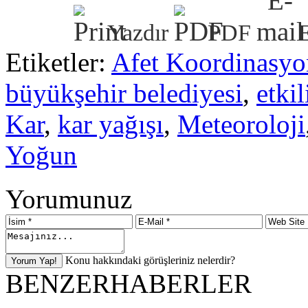
Yazdır
PDF
Etiketler:
Afet Koordinasyo
büyükşehir belediyesi
,
etkil
Kar
,
kar yağışı
,
Meteoroloji
Yoğun
Yorumunuz
Konu hakkındaki görüşleriniz nelerdir?
BENZER
HABERLER