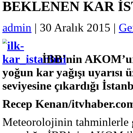
BEKLENEN KAR İS
admin
| 30 Aralık 2015 |
Ge
İBB’nin AKOM’un M
yoğun kar yağışı uyarısı ü
seviyesine çıkardığı İstan
Recep Kenan/itvhaber.co
Meteorolojinin tahminlerle