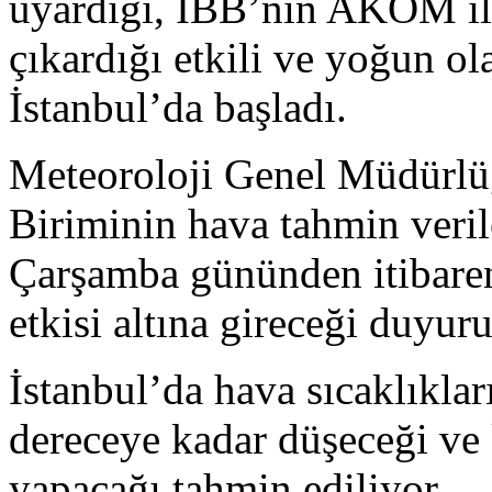
uyardığı, İBB’nin AKOM ile
çıkardığı etkili ve yoğun o
İstanbul’da başladı.
Meteoroloji Genel Müdürl
Biriminin hava tahmin veril
Çarşamba gününden itibaren
etkisi altına gireceği duyur
İstanbul’da hava sıcaklıklar
dereceye kadar düşeceği ve k
yapacağı tahmin ediliyor.