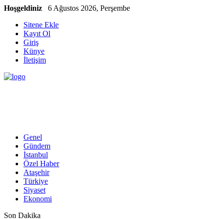
Hoşgeldiniz
6 Ağustos 2026, Perşembe
Sitene Ekle
Kayıt Ol
Giriş
Künye
İletişim
Genel
Gündem
İstanbul
Özel Haber
Ataşehir
Türkiye
Siyaset
Ekonomi
Son Dakika