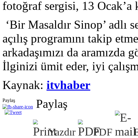
fotoğraf sergisi, 13 Ocak’a 
‘Bir Masaldır Sinop’ adlı s
açılış programını takip etm
arkadaşımızı da aramızda g
İlginizi ümit eder, iyi çalışm
Kaynak:
itvhaber
Paylaş
Paylaş
Yazdır
PDF