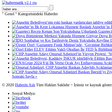
" Genel " Kategorisindeki Haberler
Ataşehir’in 
Gazetec
Duyu Bü
Sonraki Sayfa »
© 2020
Haberin Aslı
Tüm Hakları Saklıdır ~ İzinsiz ve kaynak göste
Sosyal Medya: