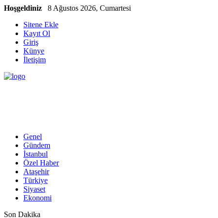
Hoşgeldiniz
8 Ağustos 2026, Cumartesi
Sitene Ekle
Kayıt Ol
Giriş
Künye
İletişim
Genel
Gündem
İstanbul
Özel Haber
Ataşehir
Türkiye
Siyaset
Ekonomi
Son Dakika