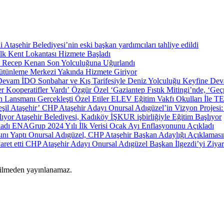
Ataşehir Belediyesi’nin eski başkan yardımcıları tahliye edildi
İlk Kent Lokantası Hizmete Başladı
i Recep Kenan Son Yolculuğuna Uğurlandı
tünleme Merkezi Yakında Hizmete Giriyor
İDO Sonbahar ve Kış Tarifesiyle Deniz Yolculuğu Keyfine De
Özgür Özel ‘Gaziantep Fıstık Mitingi’nde, ‘Geçm
Özel Etiler ELEV Eğitim Vakfı Okulları İle TE
CHP Ataşehir Adayı Onursal Adıgüzel’in Vizyon Projesi: 
Ataşehir Belediyesi, Kadıköy İŞKUR işbirliğiyle Eğitim Başlıyor
ENAGrup 2024 Yılı İlk Verisi Ocak Ayı Enflasyonunu Açıkladı
Onursal Adıgüzel, CHP Ataşehir Başkan Adaylığı Açıklamasın
CHP Ataşehir Adayı Onursal Adıgüzel Başkan İlgezdi’yi Ziyare
rilmeden yayınlanamaz.