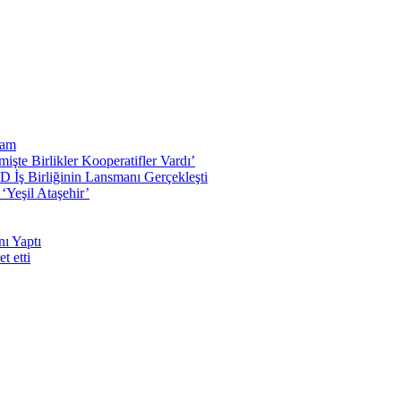
vam
işte Birlikler Kooperatifler Vardı’
D İş Birliğinin Lansmanı Gerçekleşti
‘Yeşil Ataşehir’
ı Yaptı
t etti