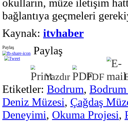
okulların, müze iletişim ha
bağlantıya geçmeleri gereki
Kaynak:
itvhaber
Paylaş
Paylaş
Yazdır
PDF
Etiketler:
Bodrum
,
Bodrum 
Deniz Müzesi
,
Çağdaş Müze
Deneyimi
,
Okuma Projesi
,