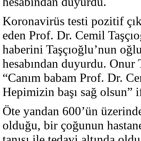
hesabından duyurdu.
Koronavirüs testi pozitif çı
eden Prof. Dr. Cemil Taşçıoğ
haberini Taşçıoğlu’nun oğl
hesabından duyurdu. Onur 
“Canım babam Prof. Dr. Cem
Hepimizin başı sağ olsun” if
Öte yandan 600’ün üzerinde
olduğu, bir çoğunun hastan
tanısı ile tedavi altında oldu