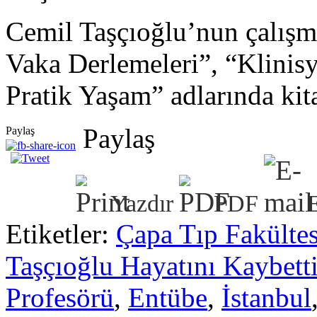
Cemil Taşçıoğlu’nun çalışma
Vaka Derlemeleri”, “Klinisy
Pratik Yaşam” adlarında kita
Paylaş
Paylaş
Yazdır
PDF
Etiketler:
Çapa Tıp Fakültes
Taşçıoğlu Hayatını Kaybett
Profesörü
,
Entübe
,
İstanbul