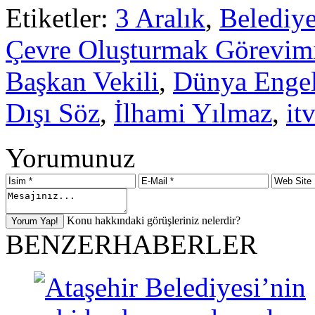
Etiketler:
3 Aralık
,
Belediye
Çevre Oluşturmak Görevim
Başkan Vekili
,
Dünya Engel
Dışı Söz
,
İlhami Yılmaz
,
it
Yorumunuz
Konu hakkındaki görüşleriniz nelerdir?
BENZER
HABERLER