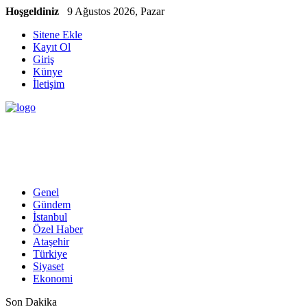
Hoşgeldiniz
9 Ağustos 2026, Pazar
Sitene Ekle
Kayıt Ol
Giriş
Künye
İletişim
Genel
Gündem
İstanbul
Özel Haber
Ataşehir
Türkiye
Siyaset
Ekonomi
Son Dakika