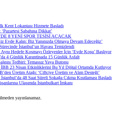
İlk Kent Lokantası Hizmete Başladı
Pazartesi Sabahına Dikkat’
1’DE 8 YENİ SPOR TESİSİ AÇACAK
Siz Evde Kalın: Biz Yanınızda Olmaya Devam Edeceğiz’
Sürecinde İstanbul’un Havası Temizlendi
Aynı Hedefe Koşmayı Özleyenler İçin ‘Evde Koşu’ Başlıyor
l’da 4 Günlük Karantinada 15 Günlük Asfalt
algını Tedbiri: Temassız Yaya Butonu
İBB 23 Nisan Etkinliklerini Bu Yıl Dijital Ortamda Kutluyor
B’den Üretim Atağı: ‘Çiftçiye Üretim ve Alım Desteği’
İstanbul’da 48 Saat Süreli Sokağa Çıkma Kısıtlaması Başladı
lışanlarına Ulaşımda İstanbulkart İmkanı
rilmeden yayınlanamaz.