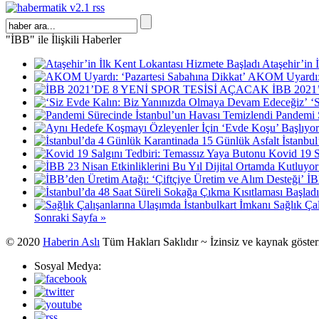
"İBB" ile İlişkili Haberler
Ataşehir’in 
AKOM Uyardı: ‘
İBB 202
‘
Pandemi 
İstanbu
Kovid 19 S
İB
Sağlık Ça
Sonraki Sayfa »
© 2020
Haberin Aslı
Tüm Hakları Saklıdır ~ İzinsiz ve kaynak göste
Sosyal Medya: